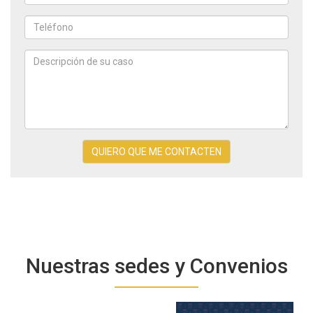
apellidos
Email
*
*
Teléfono
*
Descripción
de
QUIERO QUE ME CONTACTEN
su
caso
Nuestras sedes y Convenios